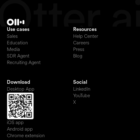
Use cases
Resources
Sales
Help Center
Education
Careers
Media
Press
SDR Agent
Blog
Recruiting Agent
Download
Social
Desktop App
LinkedIn
YouTube
X
iOS app
Android app
Chrome extension